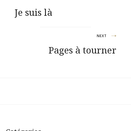
Navigation
Je suis là
de
l’article
NEXT
Pages à tourner