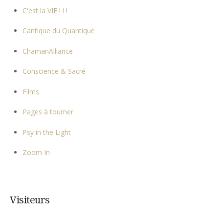
C'est la VIE ! ! !
Cantique du Quantique
ChamanAlliance
Conscience & Sacré
Films
Pages à tourner
Psy in the Light
Zoom In
Visiteurs