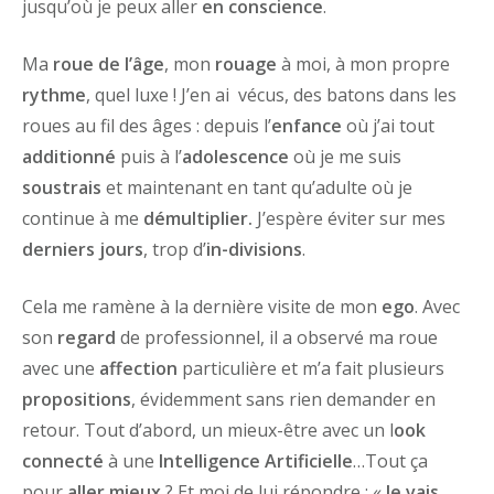
jusqu’où je peux aller
en
conscience
.
Ma
roue de l’âge
, mon
rouage
à moi, à mon propre
rythme
, quel luxe ! J’en ai vécus, des batons dans les
roues au fil des âges : depuis l’
enfance
où j’ai tout
additionné
puis à l’
adolescence
où je me suis
soustrais
et maintenant en tant qu’adulte où je
continue à me
démultiplier.
J’espère éviter sur mes
derniers jours
, trop d’
in-divisions
.
Cela me ramène à la dernière visite de mon
ego
. Avec
son
regard
de professionnel, il a observé ma roue
avec une
affection
particulière et m’a fait plusieurs
propositions
, évidemment sans rien demander en
retour. Tout d’abord, un mieux-être avec un l
ook
connecté
à une
Intelligence Artificielle
…Tout ça
pour
aller mieux
? Et moi de lui répondre : «
Je vais