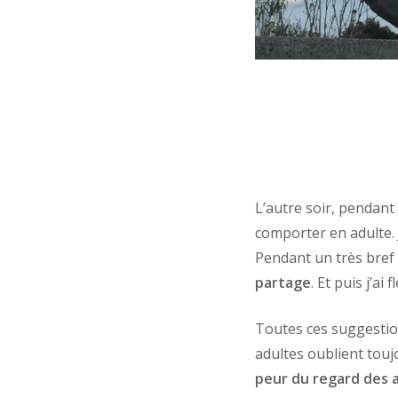
L’autre soir, pendant
comporter en adulte. 
Pendant un très bref 
partage
. Et puis j’ai
Toutes ces suggestion
adultes oublient touj
peur du regard des 