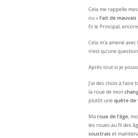
Cela me rappelle me
ou «
Fait de mauvais
Et le Principal, encore
Cela m’a amené avec l
n’est qu’une questio
Après tout si je pouv
J’ai des choix à faire 
la roue de mon
chan
plutôt une
quête de 
Ma
roue de l’âge
, m
les roues au fil des âg
soustrais
et maintena