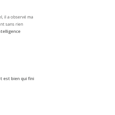
, il a observé ma
nt sans rien
ntelligence
 est bien qui fini