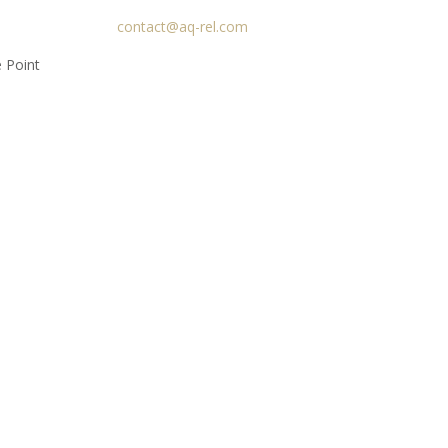
contact@aq-rel.com
 Point