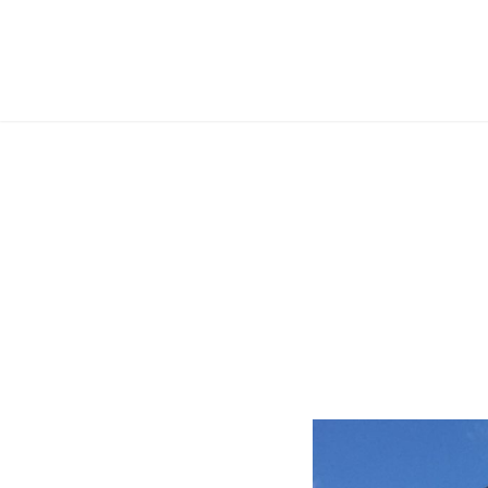
Skip
to
content