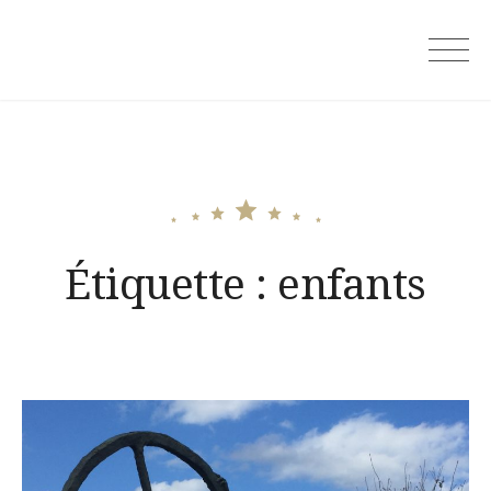
Skip
to
content
Étiquette :
enfants