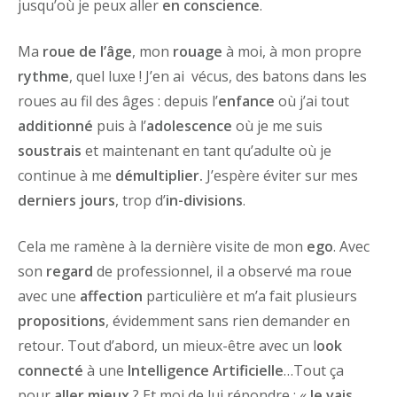
jusqu’où je peux aller
en
conscience
.
Ma
roue de l’âge
, mon
rouage
à moi, à mon propre
rythme
, quel luxe ! J’en ai vécus, des batons dans les
roues au fil des âges : depuis l’
enfance
où j’ai tout
additionné
puis à l’
adolescence
où je me suis
soustrais
et maintenant en tant qu’adulte où je
continue à me
démultiplier.
J’espère éviter sur mes
derniers jours
, trop d’
in-divisions
.
Cela me ramène à la dernière visite de mon
ego
. Avec
son
regard
de professionnel, il a observé ma roue
avec une
affection
particulière et m’a fait plusieurs
propositions
, évidemment sans rien demander en
retour. Tout d’abord, un mieux-être avec un l
ook
connecté
à une
Intelligence Artificielle
…Tout ça
pour
aller mieux
? Et moi de lui répondre : «
Je vais