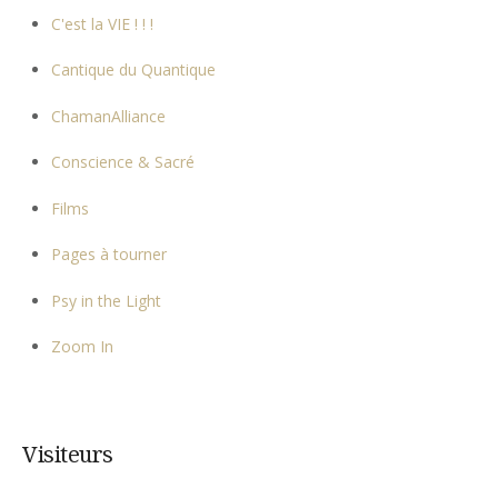
C'est la VIE ! ! !
Cantique du Quantique
ChamanAlliance
Conscience & Sacré
Films
Pages à tourner
Psy in the Light
Zoom In
Visiteurs