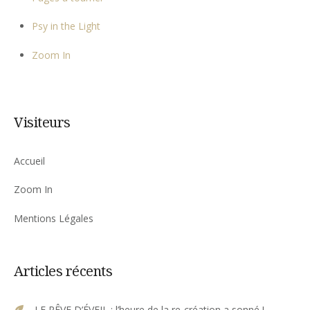
Psy in the Light
Zoom In
Visiteurs
Accueil
Zoom In
Mentions Légales
Articles récents
LE RÊVE D’ÉVEIL : l’heure de la re-création a sonné !